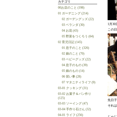
カテゴリ
00お店のこと (198)
01 ガーデニング (214)
02 ガーデングッズ (22)
1月3
03 ベランダ (30)
この日
04 お花 (43)
05 野菜をつくろう (64)
02 育児日記 (145)
01 息子のこと (326)
02 娘のこと (70)
03 ベビーグッズ (22)
04 息子のもの (39)
05 娘のもの (14)
06 習い事 (28)
07 マタニティライフ (9)
03-01 クッキング (31)
03-02 お菓子＆パン作り
(125)
先日子
03-03 ソーイング (47)
それは
03-04 手作り石けん (32)
04-01 ライフ (256)
じゃじ