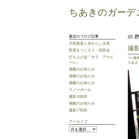
ちあきのガーデ
最近のブログ記事
05
大和真菜と赤からし水菜
撮影
野菜をつくろう・同窓会
打ち上げ会『サラ アマビ
<<<
最
ーレ』
ちあき
掲載のお知らせ
掲載のお知らせ
掲載のお知らせ
スノーボール
撮影18回目
掲載のお知らせ
撮影17回目
アーカイブ