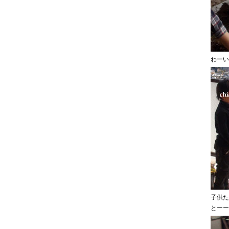
わーい
子供た
とーー