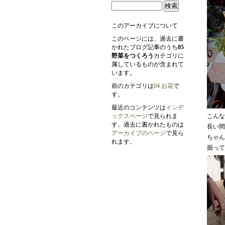
このアーカイブについて
このページには、過去に書
かれたブログ記事のうち
05
野菜をつくろう
カテゴリに
属しているものが含まれて
います。
前のカテゴリは
04 お花
で
す。
最近のコンテンツは
インデ
ックスページ
で見られま
こんな
す。過去に書かれたものは
長い間
アーカイブのページ
で見ら
ちゃん
れます。
掘って