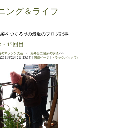
ニング＆ライフ
 野菜をつくろう
の最近のブログ記事
・15回目
後のマラソン大会
/
お弁当に脇芽の収穫
>>>
(
2011年2月 2日 23:04)
|
個別ページ
|
トラックバック(0)