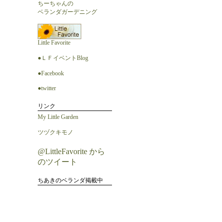
ちーちゃんの
ベランダガーデニング
Little Favorite
●ＬＦイベントBlog
●Facebook
●twitter
リンク
My Little Garden
ツヅクキモノ
@LittleFavorite から
のツイート
ちあきのベランダ掲載中