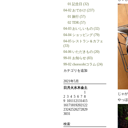
01 記念日 (32)
04-02 おでかけ (237)
01 旅行 (57)
02 TDR (57)
04-03 おいしいもの (32)
04-04 ショッピング (79)
04-05 レストラン＆カフェ
(33)
04-06 いただきもの (20)
99-01 お知らせ (83)
99-02 chorocobiコラム (24)
カテゴリを追加
2021年5月
日
月
火
水
木
金
土
1
じゃが
2
3
4
5
6
7
8
やっほ
9
10
11
12
13
14
15
16
17
18
19
20
21
22
23
24
25
26
27
28
29
30
31
検索