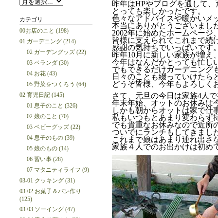
昨年はHPやブログを通して
とっても楽しかったです。
色々なアドバイスや暖かいメ
カテゴリ
本当にありがとうございまし
00お店のこと (198)
2002年に始めたホームページ
皆様に支えられてこれまで続
01 ガーデニング (214)
感謝の気持ちでいっぱいです
02 ガーデングッズ (22)
昨年10月に新しい家族が増え
今年はなんだかとっても忙し
03 ベランダ (30)
でもできるだけガーデニング
04 お花 (43)
日々のことも綴っていけたら
どうぞ皆様、今年もよろしく
05 野菜をつくろう (64)
02 育児日記 (145)
さて、元旦の今日は家族4人
年末年始、オットのお休みは
01 息子のこと (326)
しかも朝からオットは家で仕
02 娘のこと (70)
私もいつもとあまり変わらず
でも貴重なお休みなので近所
03 ベビーグッズ (22)
ついでにランチもしてきまし
04 息子のもの (39)
これまで娘はあまり連れ出さ
家族４人でのお出かけは初め
05 娘のもの (14)
06 習い事 (28)
07 マタニティライフ (9)
03-01 クッキング (31)
03-02 お菓子＆パン作り
(125)
03-03 ソーイング (47)