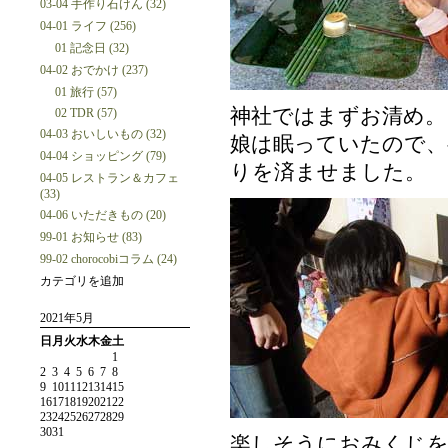
03-04 手作り石けん (32)
04-01 ライフ (256)
01 記念日 (32)
04-02 おでかけ (237)
01 旅行 (57)
神社ではまずお清め。
02 TDR (57)
04-03 おいしいもの (32)
娘は眠っていたので、
04-04 ショッピング (79)
りを済ませました。
04-05 レストラン＆カフェ
(33)
04-06 いただきもの (20)
99-01 お知らせ (83)
99-02 chorocobiコラム (24)
カテゴリを追加
2021年5月
日
月
火
水
木
金
土
1
2
3
4
5
6
7
8
9
10
11
12
13
14
15
16
17
18
19
20
21
22
23
24
25
26
27
28
29
30
31
楽しそうにおみくじを