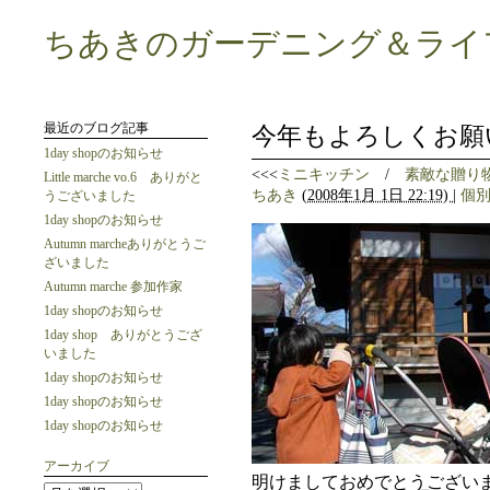
ちあきのガーデニング＆ライ
最近のブログ記事
今年もよろしくお願
1day shopのお知らせ
<<<
ミニキッチン
/
素敵な贈り
Little marche vo.6 ありがと
ちあき
(
2008年1月 1日 22:19)
|
個
うございました
1day shopのお知らせ
Autumn marcheありがとうご
ざいました
Autumn marche 参加作家
1day shopのお知らせ
1day shop ありがとうござ
いました
1day shopのお知らせ
1day shopのお知らせ
1day shopのお知らせ
アーカイブ
明けましておめでとうございま