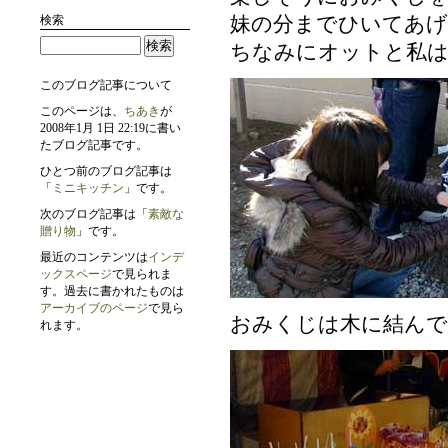
検索
妹の分までひいてあげ
ちなみにオットと私は
このブログ記事について
このページは、
ちあき
が
2008年1月 1日 22:19に書い
たブログ記事です。
ひとつ前のブログ記事は
「
ミニキッチン
」です。
次のブログ記事は「
素敵な
贈り物
」です。
最近のコンテンツは
インデ
ックスページ
で見られま
す。過去に書かれたものは
アーカイブのページ
で見ら
おみくじは木に結んで
れます。