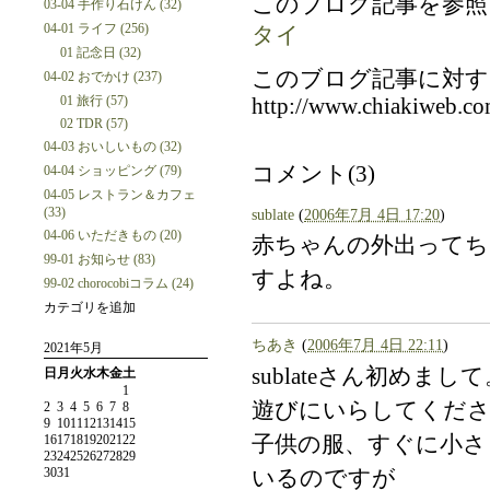
このブログ記事を参照
03-04 手作り石けん (32)
04-01 ライフ (256)
タイ
01 記念日 (32)
このブログ記事に対す
04-02 おでかけ (237)
01 旅行 (57)
http://www.chiakiweb.co
02 TDR (57)
04-03 おいしいもの (32)
コメント(3)
04-04 ショッピング (79)
04-05 レストラン＆カフェ
(33)
sublate
(
2006年7月 4日 17:20
)
04-06 いただきもの (20)
赤ちゃんの外出って
99-01 お知らせ (83)
すよね。
99-02 chorocobiコラム (24)
カテゴリを追加
ちあき
(
2006年7月 4日 22:11
)
2021年5月
sublateさん初めまし
日
月
火
水
木
金
土
1
遊びにいらしてくだ
2
3
4
5
6
7
8
9
10
11
12
13
14
15
16
17
18
19
20
21
22
子供の服、すぐに小さ
23
24
25
26
27
28
29
30
31
いるのですが