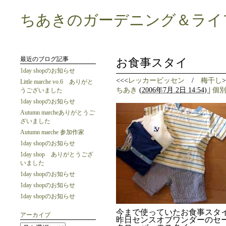
ちあきのガーデニング＆ライ
最近のブログ記事
お食事スタイ
1day shopのお知らせ
<<<
レッカービッセン
/
梅干し
>
Little marche vo.6 ありがと
ちあき
(
2006年7月 2日 14:54)
|
個
うございました
1day shopのお知らせ
Autumn marcheありがとうご
ざいました
Autumn marche 参加作家
1day shopのお知らせ
1day shop ありがとうござ
いました
1day shopのお知らせ
1day shopのお知らせ
1day shopのお知らせ
今まで使っていたお食事スタ
アーカイブ
昨日センスオブワンダーのセ