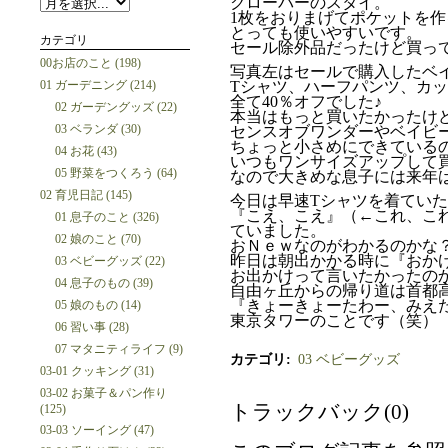
クローバーのスタイ。
1枚をおりまげてポケットを
とっても使いやすいです。
カテゴリ
セール除外品だったけど買っ
00お店のこと (198)
写真左はセールで購入したベ
01 ガーデニング (214)
Tシャツ、ハーフパンツ、カ
全て40％オフでした♪
02 ガーデングッズ (22)
本当はもっと買いたかったけ
03 ベランダ (30)
センスオブワンダーやベイビ
ちょっと小さめにできている
04 お花 (43)
いつもワンサイズアップして
05 野菜をつくろう (64)
なので大きめな息子には来年は
02 育児日記 (145)
今日は早速Tシャツを着てい
『こえ、こえ』（←これ、こ
01 息子のこと (326)
ていました。
02 娘のこと (70)
おＮｅｗなのがわかるのかな
昨日は朝出かかる時に『おかけ
03 ベビーグッズ (22)
お出かけって言いたかったのかな
04 息子のもの (39)
自由ヶ丘からの帰り道は首都
『きょーきょーたわー、みえた
05 娘のもの (14)
東京タワーのことです（笑）
06 習い事 (28)
07 マタニティライフ (9)
カテゴリ
:
03 ベビーグッズ
03-01 クッキング (31)
03-02 お菓子＆パン作り
トラックバック(0)
(125)
03-03 ソーイング (47)