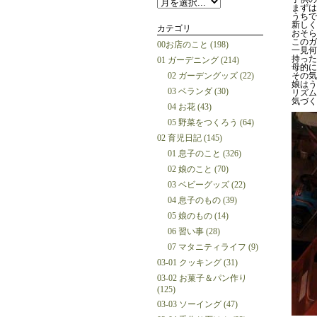
まずは
うちで
新しく
カテゴリ
おそら
このガ
00お店のこと (198)
一見何
持った
01 ガーデニング (214)
母的に
02 ガーデングッズ (22)
その気
娘はう
03 ベランダ (30)
リズム
気づく
04 お花 (43)
05 野菜をつくろう (64)
02 育児日記 (145)
01 息子のこと (326)
02 娘のこと (70)
03 ベビーグッズ (22)
04 息子のもの (39)
05 娘のもの (14)
06 習い事 (28)
07 マタニティライフ (9)
03-01 クッキング (31)
03-02 お菓子＆パン作り
(125)
03-03 ソーイング (47)