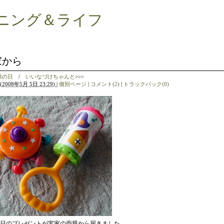
ニング＆ライフ
家から
供の日
/
いいなづけちゃんと
>>>
(
2008年5月 5日 23:29)
|
個別ページ
|
コメント(2)
|
トラックバック(0)
日のプレゼントが実家の両親から届きました。