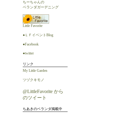
ちーちゃんの
ベランダガーデニング
Little Favorite
●ＬＦイベントBlog
●Facebook
●twitter
リンク
My Little Garden
ツヅクキモノ
@LittleFavorite から
のツイート
ちあきのベランダ掲載中