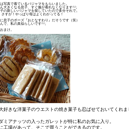
は写真で着ているパジャマをもらいました。
ん大きくなる息子、すぐ服が着れなくなります^^;
子の新しいパジャマを探していたので多分それで。
、さすが！やっぱり母はよくわかってる！
に息子のポーズ『おとなすわり』だそうです（笑）
んで、私の真似らしいです^^;
おまけ。
大好きな洋菓子のウエストの焼き菓子も忍ばせておいてくれま
ダミアナッツの入ったガレットが特に私のお気に入り。
に工場があって、そこで買うことができるのです。