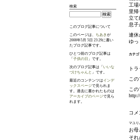
工場
検索
里帰
立て
息子
このブログ記事について
連休
このページは、
ちあき
が
2008年5月 5日 23:29に書い
ゆっ
たブログ記事です。
ひとつ前のブログ記事は
カテゴ
「
子供の日
」です。
次のブログ記事は「
いいな
トラ
づけちゃんと
」です。
この
最近のコンテンツは
インデ
ックスページ
で見られま
この
す。過去に書かれたものは
http:
アーカイブのページ
で見ら
れます。
コメン
マユり
お母
それ