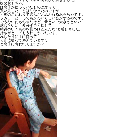
娘のおもちゃ。
は息子が使っていたものばかりで
買い足したことはなかったのですが
く母のこだわりで選んだと思われるおもちゃです。
ラガラ、とーってもかわいらしい音がするのです。
でもないおもちゃだけど、音といい大きさといい
感じといい、多分すごく探して
納得のいくものを見つけたんだな?と感じました。
持ちがとってもうれしかったです。
れしそうに手に持って
カルに振って遊んでいます?♪
と息子に奪われてますが^^;