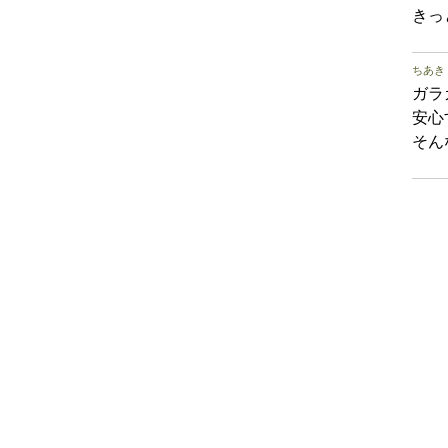
きっ
ちあき
ガラ
安心
そん