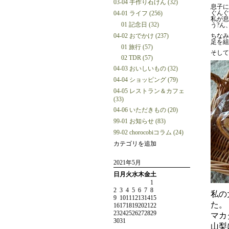
03-04 手作り石けん (32)
息子に
ぐんぐ
04-01 ライフ (256)
私が息
01 記念日 (32)
う?ん
04-02 おでかけ (237)
ちなみ
足を組
01 旅行 (57)
そして
02 TDR (57)
04-03 おいしいもの (32)
04-04 ショッピング (79)
04-05 レストラン＆カフェ
(33)
04-06 いただきもの (20)
99-01 お知らせ (83)
99-02 chorocobiコラム (24)
カテゴリを追加
2021年5月
日
月
火
水
木
金
土
1
2
3
4
5
6
7
8
私の
9
10
11
12
13
14
15
た。
16
17
18
19
20
21
22
23
24
25
26
27
28
29
マカ
30
31
山梨