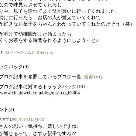
なので味見もさせてくれるし
り中、息子を連れてよく父が買いに行ってくれました。
続けに行ったら、お店の人が覚えていてくれて
が好きなお菓子をちゃんとわかっていてくれたのだそう（笑）
が明けて幼稚園がまた始まったら
くりお茶をする時間を作るようにしようっと♪
リ
:
03 ベビーグッズ
,
04 息子のもの
ックバック(0)
ブログ記事を参照しているブログ一覧:
実家から
ブログ記事に対するトラックバックURL:
//www.chiakiweb.com/blog/mt-tb.cgi/3804
ト(2)
んママ
(
2008年5月11日 01:05
)
さんの思い・気持ち、嬉しいですね。
が通じるって、さすが親子ですね??