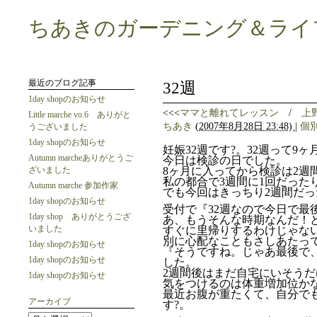
ちあきのガーデニング＆ライ
最近のブログ記事
32週
1day shopのお知らせ
<<<
ママと離れてレッスン
/
上
Little marche vo.6 ありがと
ちあき
(
2007年8月28日 23:48)
|
個
うございました
1day shopのお知らせ
妊娠32週です?。32週って9ヶ
Autumn marcheありがとうご
今日は検診の日でした。
ざいました
8ヶ月に入ってから検診は2週
私の都合で3週間に1回だった
Autumn marche 参加作家
でも今回はきっちり2週間だ
1day shopのお知らせ
受付で『32週なので今日で最
1day shop ありがとうござ
あ、もうそんな時期なんだ！
いました
すぐに里帰りするわけじゃな
別に心配なこともさしあたっ
1day shopのお知らせ
『そうですね。じゃあ最後で
1day shopのお知らせ
した。
2週間後はまだ自宅にいそうだけ
1day shopのお知らせ
気をつけるのは体重増加位か
最近お腹が重たくて、自分で
アーカイブ
す?。