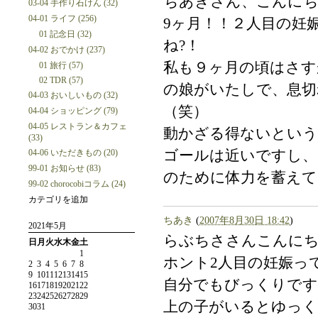
ちあきさん、こんにち
03-04 手作り石けん (32)
04-01 ライフ (256)
9ヶ月！！２人目の妊
01 記念日 (32)
ね?！
04-02 おでかけ (237)
私も９ヶ月の頃はさす
01 旅行 (57)
02 TDR (57)
の娘がいたしで、息切
04-03 おいしいもの (32)
（笑）
04-04 ショッピング (79)
04-05 レストラン＆カフェ
動かざる得ないという
(33)
04-06 いただきもの (20)
ゴールは近いですし、
99-01 お知らせ (83)
のために体力を蓄えて
99-02 chorocobiコラム (24)
カテゴリを追加
ちあき
(
2007年8月30日 18:42
)
2021年5月
らぶちささんこんに
日
月
火
水
木
金
土
1
ホント2人目の妊娠っ
2
3
4
5
6
7
8
9
10
11
12
13
14
15
自分でもびっくりです
16
17
18
19
20
21
22
23
24
25
26
27
28
29
上の子がいるとゆっ
30
31