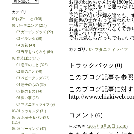
お腹のbabyちゃんは今1800
今日こそ性別を！と思ったけ
えませんでした。
カテゴリ
予定日の近い妊婦友達でも、
00お店のこと (198)
最近男の子かもって言われた
一緒にお買い物に行っても
01 ガーデニング (214)
お互い性別がわからなくて赤
02 ガーデングッズ (22)
と嘆いています^^;
でも元気ならどっちでもいいで
03 ベランダ (30)
04 お花 (43)
カテゴリ
:
07 マタニティライフ
05 野菜をつくろう (64)
02 育児日記 (145)
トラックバック(0)
01 息子のこと (326)
02 娘のこと (70)
このブログ記事を参照
03 ベビーグッズ (22)
04 息子のもの (39)
このブログ記事に対す
05 娘のもの (14)
http://www.chiakiweb.co
06 習い事 (28)
07 マタニティライフ (9)
03-01 クッキング (31)
コメント(6)
03-02 お菓子＆パン作り
(125)
らぶちさ
(
2007年8月30日 15:18
)
03-03 ソーイング (47)