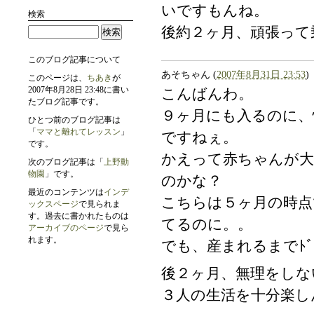
いですもんね。
検索
後約２ヶ月、頑張って
このブログ記事について
あそちゃん
(
2007年8月31日 23:53
)
このページは、
ちあき
が
2007年8月28日 23:48に書い
こんばんわ。
たブログ記事です。
９ヶ月にも入るのに、
ひとつ前のブログ記事は
「
ママと離れてレッスン
」
ですねぇ。
です。
かえって赤ちゃんが
次のブログ記事は「
上野動
物園
」です。
のかな？
最近のコンテンツは
インデ
こちらは５ヶ月の時点
ックスページ
で見られま
す。過去に書かれたものは
てるのに。。
アーカイブのページ
で見ら
れます。
でも、産まれるまでﾄﾞ
後２ヶ月、無理をしな
３人の生活を十分楽し