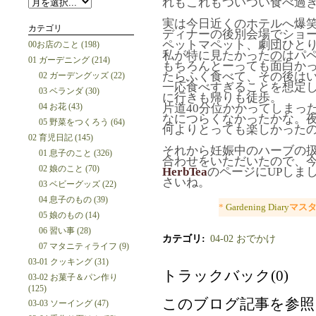
れもこれもついつい食べ過ぎち
実は今日近くのホテルへ爆
カテゴリ
ディナーの後別会場でショ
ペットマペット、劇団ひと
00お店のこと (198)
私が特に見たかったのはパ
01 ガーデニング (214)
もちろんとーっても面白かっ
たらふく食べて、その後はい
02 ガーデングッズ (22)
一応食べすぎることを想定
03 ベランダ (30)
に行きも帰りも徒歩。
04 お花 (43)
片道40分位かかってしまっ
なにつらくなかったかな。
05 野菜をつくろう (64)
何よりとっても楽しかったの
02 育児日記 (145)
それから妊娠中のハーブの
01 息子のこと (326)
合わせをいただいたので、
02 娘のこと (70)
HerbTea
のページにUPしま
さいね。
03 ベビーグッズ (22)
04 息子のもの (39)
*
Gardening Diary
マス
05 娘のもの (14)
06 習い事 (28)
カテゴリ
:
04-02 おでかけ
07 マタニティライフ (9)
03-01 クッキング (31)
トラックバック(0)
03-02 お菓子＆パン作り
(125)
このブログ記事を参照
03-03 ソーイング (47)