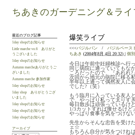
ちあきのガーデニング＆ライ
最近のブログ記事
爆笑ライブ
1day shopのお知らせ
<<<
バジルパン
/
バジルペース
Little marche vo.6 ありがと
ちあき
(
2004年8月 4日 20:32)
|
個
うございました
1day shopのお知らせ
今日は午前中妊婦検診へ行
Autumn marcheありがとうご
同じ病院に通っていてもなか
ころだったので、『あれれ?
ざいました
次回から地元の病院に移る
Autumn marche 参加作家
半年以上通って偶然友人に
1day shopのお知らせ
でした?（笑）
1day shop ありがとうござ
もう臨月に入っている友人
いました
で、やっぱり私って太りすぎな
毎日散歩は頑張っているけ
1day shopのお知らせ
1/3カットすれば痩せるけ
1day shopのお知らせ
やっぱり食事を気をつけない
1day shopのお知らせ
先生からそんな忠告を受け
ェ☆
アーカイブ
もちろん自分が気をつけれ