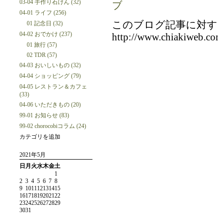
03-04 手作り石けん (32)
ブ
04-01 ライフ (256)
このブログ記事に対す
01 記念日 (32)
04-02 おでかけ (237)
http://www.chiakiweb.co
01 旅行 (57)
02 TDR (57)
04-03 おいしいもの (32)
04-04 ショッピング (79)
04-05 レストラン＆カフェ
(33)
04-06 いただきもの (20)
99-01 お知らせ (83)
99-02 chorocobiコラム (24)
カテゴリを追加
2021年5月
日
月
火
水
木
金
土
1
2
3
4
5
6
7
8
9
10
11
12
13
14
15
16
17
18
19
20
21
22
23
24
25
26
27
28
29
30
31